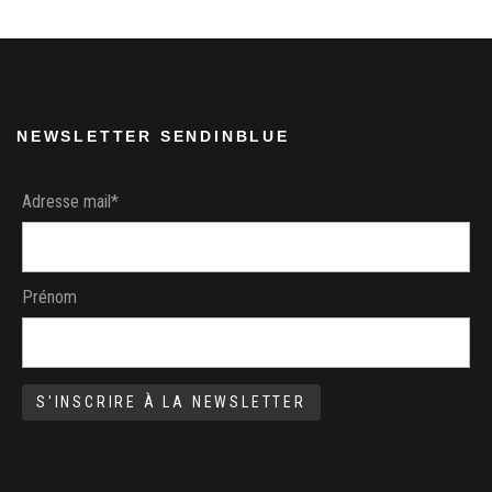
Les
options
peuvent
être
choisies
NEWSLETTER SENDINBLUE
sur
la
Adresse mail*
page
du
produit
Prénom