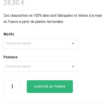
28,00
€
Ces chaussettes en 100% laine sont fabriquées et teintes à la main
en France à partir de plantes tinctoriales.
Motifs
Pointure
quantité
AJOUTER AU PANIER
de
Chaussettes
côtelées