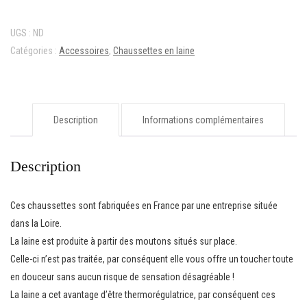
en
laine
UGS :
ND
et
Catégories :
Accessoires
,
Chaussettes en laine
impressions
végétales
_Saison
2025
Description
Informations complémentaires
Description
Ces chaussettes sont fabriquées en France par une entreprise située
dans la Loire.
La laine est produite à partir des moutons situés sur place.
Celle-ci n’est pas traitée, par conséquent elle vous offre un toucher toute
en douceur sans aucun risque de sensation désagréable !
La laine a cet avantage d’être thermorégulatrice, par conséquent ces