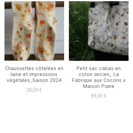
Chaussettes côtelées en
Petit sac cabas en
laine et impressions
coton ancien_ La
végétales_Saison 2024
Fabrique aux Cocons x
Maison Piane
28,00
€
89,00
€
Ce
produit
Lire la suite
a
plusieurs
variations.