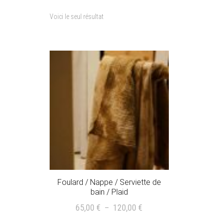
Voici le seul résultat
Foulard / Nappe / Serviette de
bain / Plaid
Plage
65,00
€
–
120,00
€